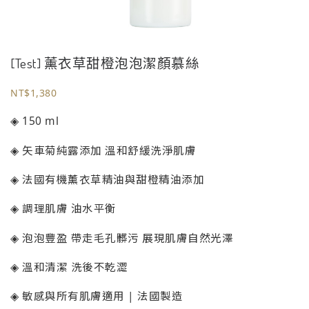
[Test] 薰衣草甜橙泡泡潔顏慕絲
NT$
1,380
◈ 150 ml
◈ 矢車菊純露添加 溫和舒緩洗淨肌膚
◈ 法國有機薰衣草精油與甜橙精油添加
◈ 調理肌膚 油水平衡
◈ 泡泡豐盈 帶走毛孔髒污 展現肌膚自然光澤
◈ 溫和清潔 洗後不乾澀
◈ 敏感與所有肌膚適用 | 法國製造