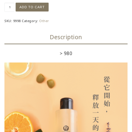
[Test] 薰衣草甜橙泡泡潔顏慕絲 quantity
ADD TO CART
SKU:
9998
Category:
Other
Description
> 980