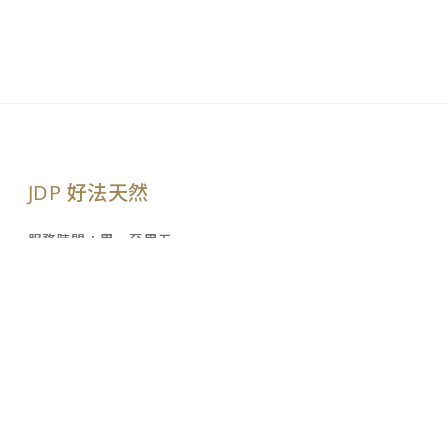
JDP 好法天然
服務時間：周一至周五
09:30-12:00‧13:00-18:00
六日及國定假日休息
LINE@ 帳號：@jnc6433r
聯絡我們