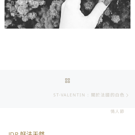
在於她注意自己的
每一個小細節
文章導航
BACK TO POST LIST
N
ST-VALENTIN : 關於法國的白色
情人節
JDP 好法天然