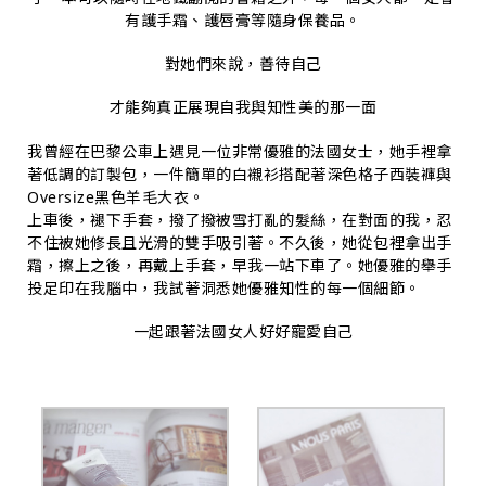
有護手霜、護唇膏等隨身保養品。
對她們來說，善待自己
才能夠真正展現自我與知性美的那一面
我曾經在巴黎公車上遇見一位非常優雅的法國女士，她手裡拿
著低調的訂製包，一件簡單的白襯衫搭配著深色格子西裝褲與
Oversize黑色羊毛大衣。
上車後，褪下手套，撥了撥被雪打亂的髮絲，在對面的我，忍
不住被她修長且光滑的雙手吸引著。
不久後，她從包裡拿出手
霜，擦上之後，再戴上手套，早我一站下車了。
她優雅的舉手
投足印在我腦中，我試著洞悉她優雅知性的每一個細節。
一起跟著法國女人好好寵愛自己